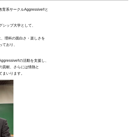
系サークルAggressive‼と
グシップ大学として、
e‼は、理科の面白さ・楽しさを
っており、
ressive‼の活動を支援し、
の貢献、さらには情熱と
てまいります。