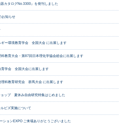
器カタログNo.3300』を発刊しました
出展のお知らせ
せ
ルギー環境教育学会 全国大会 に出展します
理科教育大会・第87回日本理化学協会総会に出展します
教育学会 全国大会に出展します
校理科教育研究会 群馬大会 に出展します
ショップ 夏休み自由研究特集はじめました
ールビズ実施について
ューションEXPO ご来場ありがとうございました