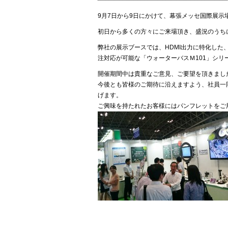
9月7日から9日にかけて、幕張メッセ国際展示場に
初日から多くの方々にご来場頂き、盛況のうち
弊社の展示ブースでは、HDMI出力に特化した
注対応が可能な「ウォーターバスＭ101」シ
開催期間中は貴重なご意見、ご要望を頂きまし
今後とも皆様のご期待に沿えますよう、社員一
げます。
ご興味を持たれたお客様にはパンフレットをご